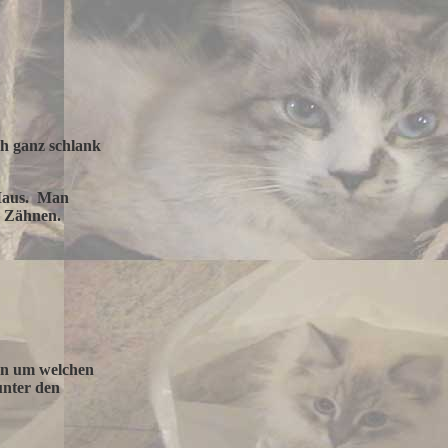
ch ganz schlank
 Maus. Man
n Zähnen.
den um welchen
unter den