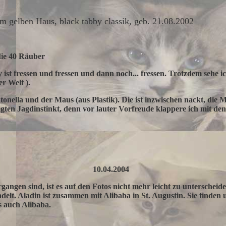
m gelben Haus, black tabby classik, geb. 21.08.2002
 die 40 Räuber
 ist fressen und fressen und dann noch... fressen. Trotzdem sehe i
r Welt ).
tonella und der Maus (aus Plastik). Die ist inzwischen nackt, die
rägten Jagdinstinkt, denn vor lauter Vorfreude klappere ich mit de
4.2004
angen sind, ist es auf den Fotos nicht mehr leicht zu unterschei
delt. Aladin ist zusammen mit Alibaba in St. Augustin. Sie finden 
s auch Alibaba.