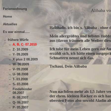
Ferienwohnung
Alibaba vo
Home
Aktuelles
Hallihallo, ich bin`s, Alibaba - ohne
Es war einmal.....
Mein allergrößtes und liebstes Hobby
frühere Würfe
aus (davon träumen alle Weiber diese
A, B, C- 07.2010
Ich tobe für mein Leben gern mit An
Z- 10.2009
erzählt sich, ich hätte einen ausgep
Y- 09.2009
Schnattern nennt sich das.
X plus 2 08.2009
W- 06.2009
Tschaui, Dein Alibaba
V- 09.2008
U- 08.2008
T- 03.2008
10.0
S- 03.2008
Findelkinder
Nun nachdem mehr als 1,5 Jahre verg
08.2007
der ehem. kleinen Racker es sich han
R- 08.2007
obersten Fotos also sowohl Aladin al
Q- 06.2007
P- 05.2007